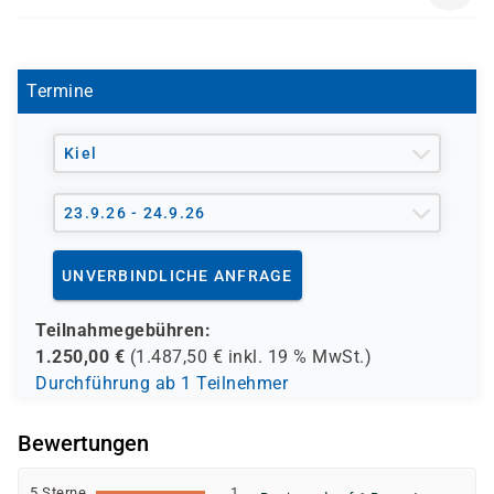
- den Europäischen Sozialfond ESF
MAC 1618
- den Berufsförderungsdienst der Bundeswehr (BFD)
- verschiedene Berufsgenossenschaften
- regionale Einrichtungen
Termine
und andere Träger möglich
Kiel
23.9.26 - 24.9.26
UNVERBINDLICHE ANFRAGE
Teilnahmegebühren:
1.250,00
€
(
1.487,50
€ inkl.
19 %
MwSt.)
Durchführung ab 1 Teilnehmer
Bewertungen
5 Sterne
1