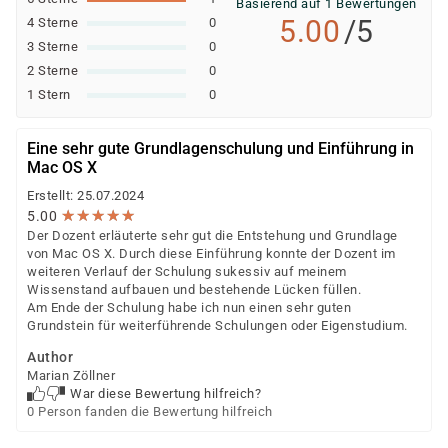
Basierend auf 1 Bewertungen
5.00
/5
4 Sterne
0
3 Sterne
0
2 Sterne
0
1 Stern
0
Eine sehr gute Grundlagenschulung und Einführung in
Mac OS X
Erstellt: 25.07.2024
★
★
★
★
★
★
★
★
★
★
5.00
Der Dozent erläuterte sehr gut die Entstehung und Grundlage
von Mac OS X. Durch diese Einführung konnte der Dozent im
weiteren Verlauf der Schulung sukessiv auf meinem
Wissenstand aufbauen und bestehende Lücken füllen.
Am Ende der Schulung habe ich nun einen sehr guten
Grundstein für weiterführende Schulungen oder Eigenstudium.
Author
Marian Zöllner
War diese Bewertung hilfreich?
0 Person fanden die Bewertung hilfreich