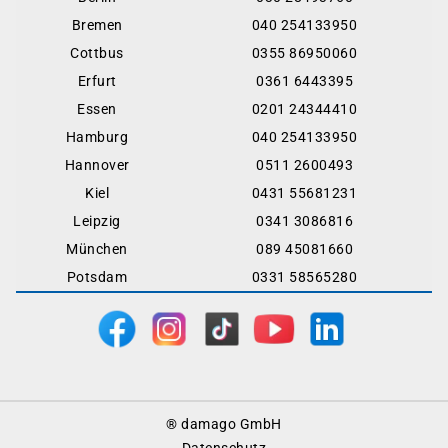
Bremen
040 254133950
Cottbus
0355 86950060
Erfurt
0361 6443395
Essen
0201 24344410
Hamburg
040 254133950
Hannover
0511 2600493
Kiel
0431 55681231
Leipzig
0341 3086816
München
089 45081660
Potsdam
0331 58565280
Footer
® damago GmbH
Menu