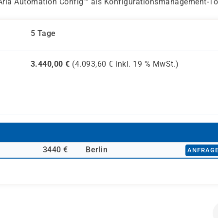
Aria Automation Config™ als Konfigurationsmanagement-To
5 Tage
3.440,00
€
(
4.093,60
€ inkl.
19 %
MwSt.)
3440 €
Berlin
ANFRAG