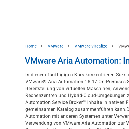
Direkt
alysieren,
zum
Inhalt
rbessern
d
levante
halte
zuzeigen.
Pfadnavigation
Home
VMware
VMware vRealize
VMwar
Alles
VMware Aria Automation: In
akzeptieren
Einstellungen
In diesem fünftägigen Kurs konzentrieren Sie si
VMware® Aria Automation™ 8.17 On-Premises-Sy
Ablehnen
Bereitstellung von virtuellen Maschinen, Anwen
Rechenzentren und Hybrid-Cloud-Umgebungen zu
Automation Service Broker™ Inhalte in nativen
ressum
Datenschutzhinweis
gemeinsamen Katalog zusammenführen kann.Die
Automation mit anderen Systemen unter Verwe
Verwendung von VMware Aria Automation zur V