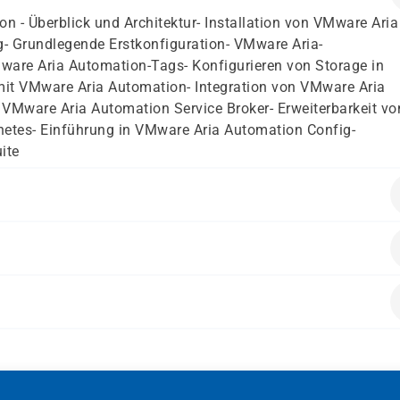
n - Überblick und Architektur- Installation von VMware Aria
g- Grundlegende Erstkonfiguration- VMware Aria-
are Aria Automation-Tags- Konfigurieren von Storage in
it VMware Aria Automation- Integration von VMware Aria
Mware Aria Automation Service Broker- Erweiterbarkeit vo
netes- Einführung in VMware Aria Automation Config-
ite
über fundierte Kenntnisse der grundlegenden Konzepte von
n in der Lage sein, die folgenden Aufgaben ohne Hilfe ode
en Kurs anmelden:- Erstellen von VMware® vCenter®-Objekten
 die für die Konzeption, Implementierung und Verwaltung v
iner virtuellen Maschine mithilfe eines Assistenten oder ein
Maschine- Navigieren Sie durch den VMware vSphere-Client