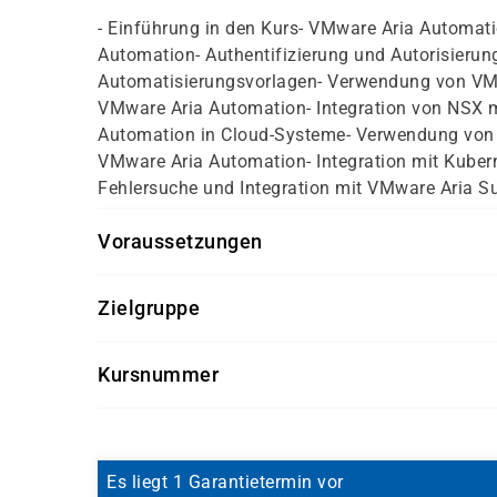
- Einführung in den Kurs- VMware Aria Automatio
Automation- Authentifizierung und Autorisierun
Automatisierungsvorlagen- Verwendung von VMw
VMware Aria Automation- Integration von NSX m
Automation in Cloud-Systeme- Verwendung von V
VMware Aria Automation- Integration mit Kuber
Fehlersuche und Integration mit VMware Aria Su
Voraussetzungen
Dieser Kurs setzt voraus, dass die Teilnehmer 
Zielgruppe
VMware vSphere® verfügen.Die Teilnehmer sollte
Anleitung auszuführen, bevor sie sich für dies
Systemadministratoren und Systemintegratoren,
wie z. B. Rechenzentren und Ordnern- Erstellen e
Kursnummer
VMware Aria Automation verantwortlich sind
Vorlage- Ändern der Hardware einer virtuellen 
ENG101
Es liegt 1 Garantietermin vor