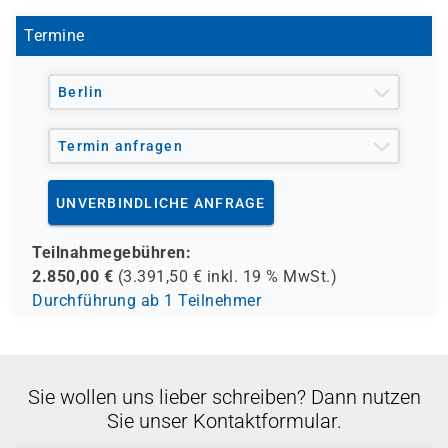
Nachweis beim Ablegen eines VMware Examens
genutzt werden kann. Hierzu bieten wir alternative
Termine
zertifizierte Kurse an.
Sollten Sie Fragen hierzu haben, stehen wir Ihnen gerne
Berlin
telefonisch zur Verfügung.
Termin anfragen
UNVERBINDLICHE ANFRAGE
Teilnahmegebühren:
2.850,00
€
(
3.391,50
€ inkl.
19 %
MwSt.)
Durchführung ab 1 Teilnehmer
Sie wollen uns lieber schreiben? Dann nutzen
Sie unser Kontaktformular.