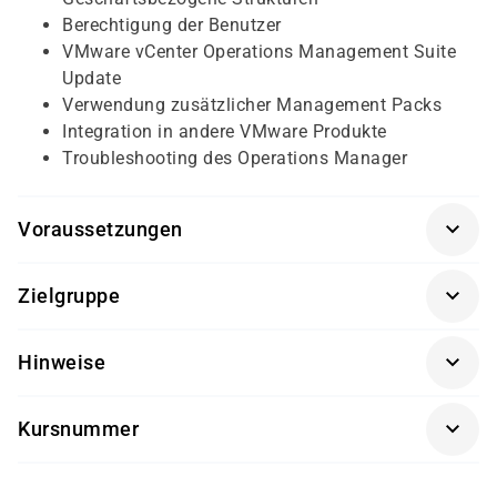
Berechtigung der Benutzer
VMware vCenter Operations Management Suite
Update
Verwendung zusätzlicher Management Packs
Integration in andere VMware Produkte
Troubleshooting des Operations Manager
Voraussetzungen
Für diesen Kurs sollten die Kursteilnehmer folgende
Zielgruppe
Vorkenntnisse mitbringen:
Administratoren, Systembetreuer und
TCP/IP-Kenntnisse, allgemeine Kenntnisse der
Hinweise
Supportmitarbeiter
Betriebssysteme LINUX und Windows
Die Durchführung dieses Kurses findet in Kooperation
Kursnummer
mit einem unserer Partner statt.
VM-299NQ
Bitte beachten Sie, dass dieser Kurs nicht für den