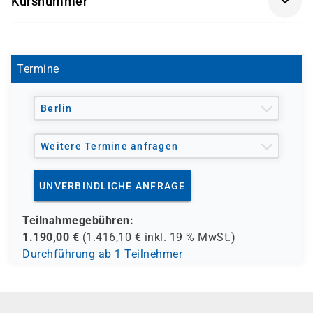
Kursnummer
- den Europäischen Sozialfond ESF
V 1508
- den Berufsförderungsdienst der Bundeswehr (BFD)
- verschiedene Berufsgenossenschaften
- regionale Einrichtungen
Termine
und andere Träger möglich
Berlin
Weitere Termine anfragen
UNVERBINDLICHE ANFRAGE
Teilnahmegebühren:
1.190,00
€
(
1.416,10
€ inkl.
19 %
MwSt.)
Durchführung ab 1 Teilnehmer