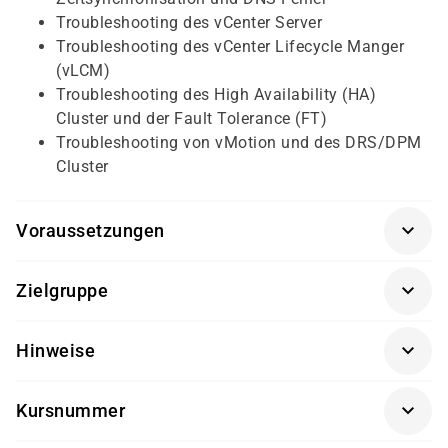
Troubleshooting des vCenter Server
Troubleshooting des vCenter Lifecycle Manger
(vLCM)
Troubleshooting des High Availability (HA)
Cluster und der Fault Tolerance (FT)
Troubleshooting von vMotion und des DRS/DPM
Cluster
Voraussetzungen
Für diesen Kurs sollten die Kursteilnehmer folgende
Zielgruppe
Vorkenntnisse mitbringen:
Administratoren, Systembetreuende und
Kenntnisse in der Administration der Virtual
Hinweise
Supportmitarbeitende
Infrastructure und der Betriebssysteme LINUX
bzw. Windows und TCP/IP-Kenntnisse
Die Durchführung dieses Kurses findet in Kooperation
Kursnummer
mit einem unserer Partner statt.
VM-294NQ