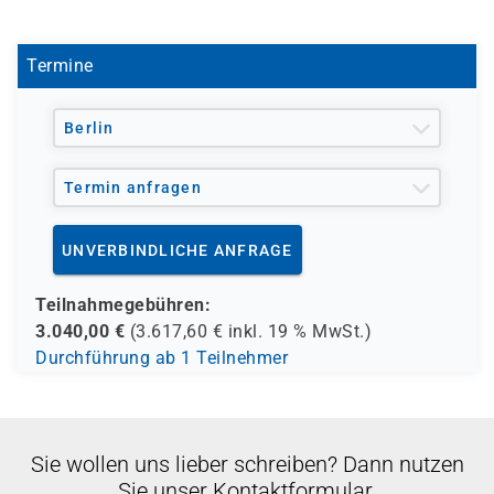
Bitte beachten Sie, dass dieser Kurs nicht für den
Nachweis beim Ablegen eines VMware Examens
genutzt werden kann. Hierzu bieten wir alternative
Termine
zertifizierte Kurse an.
Sollten Sie Fragen hierzu haben, stehen wir Ihnen gerne
Berlin
telefonisch zur Verfügung.
Termin anfragen
UNVERBINDLICHE ANFRAGE
Teilnahmegebühren:
3.040,00
€
(
3.617,60
€ inkl.
19 %
MwSt.)
Durchführung ab 1 Teilnehmer
Sie wollen uns lieber schreiben? Dann nutzen
Sie unser Kontaktformular.