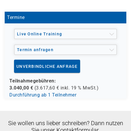
Bitte beachten Sie, dass dieser Kurs nicht für den
Nachweis beim Ablegen eines VMware Examens
genutzt werden kann. Hierzu bieten wir alternative
Termine
zertifizierte Kurse an.
Sollten Sie Fragen hierzu haben, stehen wir Ihnen gerne
Live Online Training
telefonisch zur Verfügung.
Termin anfragen
UNVERBINDLICHE ANFRAGE
Teilnahmegebühren:
3.040,00
€
(
3.617,60
€ inkl.
19 %
MwSt.)
Durchführung ab 1 Teilnehmer
Sie wollen uns lieber schreiben? Dann nutzen
Sie unser Kontaktformular.