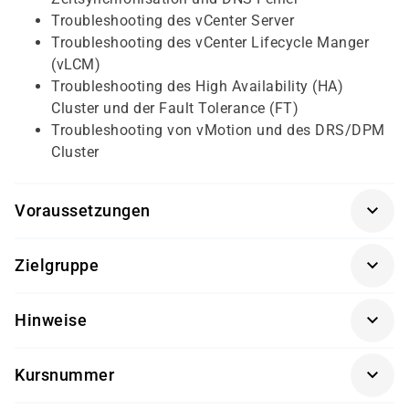
Troubleshooting des vCenter Server
Troubleshooting des vCenter Lifecycle Manger
(vLCM)
Troubleshooting des High Availability (HA)
Cluster und der Fault Tolerance (FT)
Troubleshooting von vMotion und des DRS/DPM
Cluster
Voraussetzungen
Für diesen Kurs sollten die Kursteilnehmer folgende
Zielgruppe
Vorkenntnisse mitbringen:
Administratoren, Systembetreuende und
Kenntnisse in der Administration der Virtual
Hinweise
Supportmitarbeitende
Infrastructure und der Betriebssysteme LINUX
bzw. Windows und TCP/IP-Kenntnisse
Die Durchführung dieses Kurses findet in Kooperation
Kursnummer
mit einem unserer Partner statt.
VM-294NQ