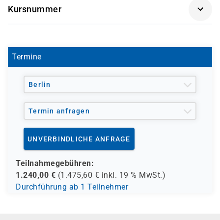
Kursnummer
mit einem unserer Partner statt.
VM-300NQ
Bitte beachten Sie, dass dieser Kurs nicht für den
Nachweis beim Ablegen eines VMware Examens
genutzt werden kann. Hierzu bieten wir alternative
Termine
zertifizierte Kurse an.
Sollten Sie Fragen hierzu haben, stehen wir Ihnen gerne
Berlin
telefonisch zur Verfügung.
Termin anfragen
UNVERBINDLICHE ANFRAGE
Teilnahmegebühren:
1.240,00
€
(
1.475,60
€ inkl.
19 %
MwSt.)
Durchführung ab 1 Teilnehmer