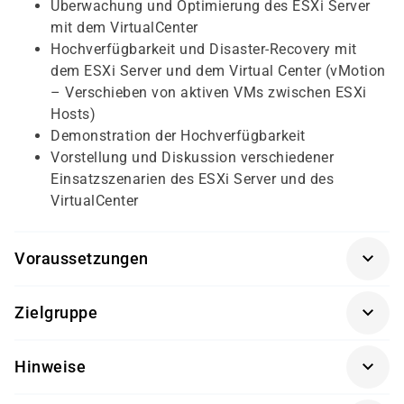
Überwachung und Optimierung des ESXi Server
mit dem VirtualCenter
Hochverfügbarkeit und Disaster-Recovery mit
dem ESXi Server und dem Virtual Center (vMotion
– Verschieben von aktiven VMs zwischen ESXi
Hosts)
Demonstration der Hochverfügbarkeit
Vorstellung und Diskussion verschiedener
Einsatzszenarien des ESXi Server und des
VirtualCenter
Voraussetzungen
Für diesen Kurs sollten die Kursteilnehmer folgende
Zielgruppe
Vorkenntnisse mitbringen:
Administratoren, Systembetreuer und
TCP/IP-Kenntnisse, allgemeine Kenntnisse der
Hinweise
Supportmitarbeiter
Betriebssysteme LINUX und Windows
Die Durchführung dieses Kurses findet in Kooperation