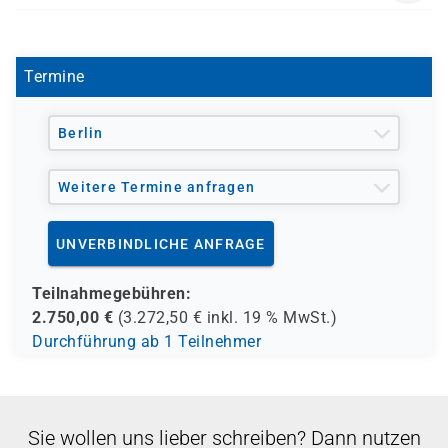
- den Europäischen Sozialfond ESF
V 1432
- den Berufsförderungsdienst der Bundeswehr (BFD)
- verschiedene Berufsgenossenschaften
- regionale Einrichtungen
Termine
und andere Träger möglich
Berlin
Weitere Termine anfragen
UNVERBINDLICHE ANFRAGE
Teilnahmegebühren:
2.750,00
€
(
3.272,50
€ inkl.
19 %
MwSt.)
Durchführung ab 1 Teilnehmer
Sie wollen uns lieber schreiben? Dann nutzen