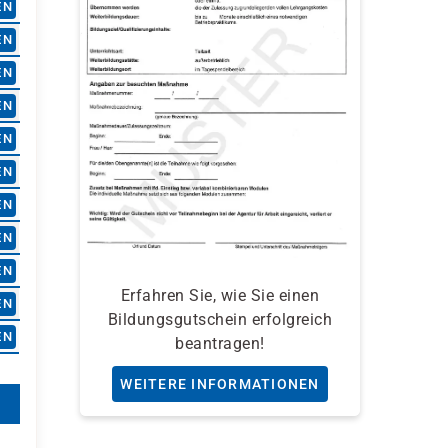
EN
EN
EN
EN
EN
EN
EN
EN
EN
Erfahren Sie, wie Sie einen
EN
Bildungsgutschein erfolgreich
EN
beantragen!
WEITERE INFORMATIONEN