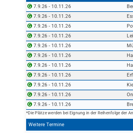
erfolgt durch die Agentur für Arbeit)
7.9.26 - 10.11.26
Be
Berufsförderungsdienst (BFD) der Bundes
7.9.26 - 10.11.26
Es
Deutsche Rentenversicherung
7.9.26 - 10.11.26
Po
Europäischer Sozialfonds (ESF)
Weitere öffentliche oder private Kostenträ
7.9.26 - 10.11.26
Le
Ob eine Förderung oder Kostenübernahme möglich
7.9.26 - 10.11.26
Mü
individuellen Prüfung Ihrer persönlichen Vorau
7.9.26 - 10.11.26
Ha
7.9.26 - 10.11.26
Ha
7.9.26 - 10.11.26
Erf
7.9.26 - 10.11.26
Kie
7.9.26 - 10.11.26
On
7.9.26 - 10.11.26
Br
*Die Plätze werden bei Eignung in der Reihenfolge der A
Weitere Termine