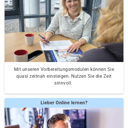
Schaltungen, logische Operatoren,
Wahrheitstabellen
Grundlagen der Programmierung:
Entwicklungszyklus, Werkzeuge, variable
Datentypen, Kontrollstrukturen
Gegenüberstellung der Fachrichtungen:
Vorstellung Lehrplan Anwendungsentwicklung
Mit unseren Vorbereitungsmodulen können Sie
Vorstellung Lehrplan Systemintegration
quasi zeitnah einsteigen. Nutzen Sie die Zeit
Pro und Contra für persönliche Interessen und
sinnvoll.
Stärken
die Berufe „Fachinformatiker“ in der Praxis
Lieber Online lernen?
Kompetenzfeststellung:
Einstufungstest und Eignungsfeststellung,
persönliches Gespräch zum Thema Umschulung,