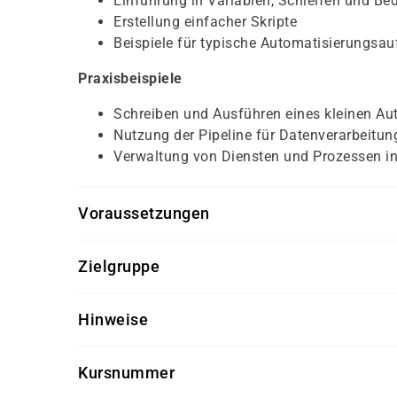
Einführung in Variablen, Schleifen und B
Erstellung einfacher Skripte
Beispiele für typische Automatisierungsau
Praxisbeispiele
Schreiben und Ausführen eines kleinen Au
Nutzung der Pipeline für Datenverarbeitun
Verwaltung von Diensten und Prozessen in
Voraussetzungen
Für diesen Kurs sollten die Kursteilnehmer folg
Zielgruppe
Grundkenntnisse in Windows-Betriebssys
Keine Vorkenntnisse in PowerShell erforder
IT-Administratoren und Support-Mitarbeite
Hinweise
IT-Fachkräfte, die schnell in PowerShell e
Getränke und Snacks sind im Seminarpreis enth
Personen mit begrenzter Zeit, die einen k
Kursnummer