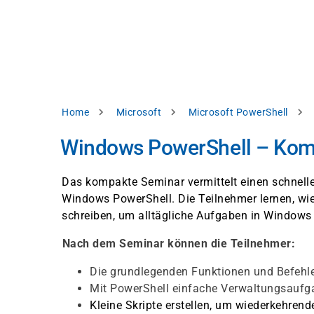
Direkt
alysieren,
zum
Inhalt
rbessern
d
levante
halte
zuzeigen.
Pfadnavigation
Home
Microsoft
Microsoft PowerShell
Alles
Windows PowerShell – Kom
akzeptieren
Einstellungen
Das kompakte Seminar vermittelt einen schnelle
Windows PowerShell. Die Teilnehmer lernen, wi
Ablehnen
schreiben, um alltägliche Aufgaben in Window
Nach dem Seminar können die Teilnehmer:
ressum
Datenschutzhinweis
Die grundlegenden Funktionen und Befehl
Mit PowerShell einfache Verwaltungsaufga
Kleine Skripte erstellen, um wiederkehren