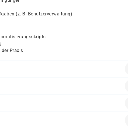
edingungen
fgaben (z. B. Benutzerverwaltung)
tomatisierungsskripts
g
 der Praxis
ende Vorkenntnisse mitbringen:
temen
lich
r
insteigen möchten
alten.
ompakten Überblick benötigen