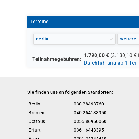
A 0079
Termine
Berlin
Weitere 
1.790,00
€
(
2.130,10
€ 
Teilnahmegebühren:
Durchführung ab 1 Tei
Sie finden uns an folgenden Standorten:
Berlin
030 28493760
Bremen
040 254133950
Cottbus
0355 86950060
Erfurt
0361 6443395
Essen
0201 24344410