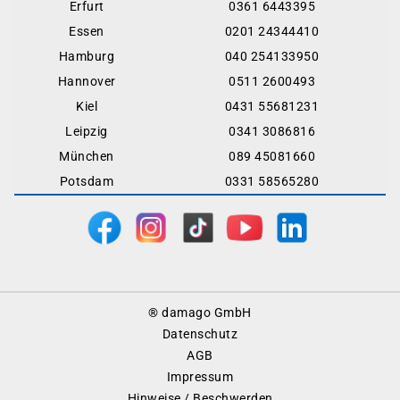
Erfurt
0361 6443395
Essen
0201 24344410
Hamburg
040 254133950
Hannover
0511 2600493
Kiel
0431 55681231
Leipzig
0341 3086816
München
089 45081660
Potsdam
0331 58565280
Footer
® damago GmbH
Menu
Datenschutz
AGB
Impressum
Hinweise / Beschwerden