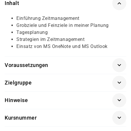
Inhalt
Einführung Zeitmanagement
Grobziele und Feinziele in meiner Planung
Tagesplanung
Strategien im Zeitmanagement
Einsatz von MS OneNote und MS Outlook
Voraussetzungen
Für diesen Kurs sollten die Kursteilnehmer folgende
Zielgruppe
Vorkenntnisse mitbringen:
Der Kurs richtet sich an Anwender aus dem Bereich
allgemeine PC-Kenntnisse
Hinweise
Assistenz und Verwaltung.
Getränke und Snacks sind im Seminarpreis enthalten.
Kursnummer
S 1262