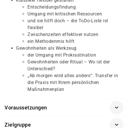
Klassiker flexibel gestalten
Entscheidungsfindung
Umgang mit kritischen Ressourcen
und sie hilft doch – die ToDo-Liste ist
flexibel
Zwischenzeiten effektiver nutzen
ein Methodenmix hilft
Gewohnheiten als Werkzeug
der Umgang mit Prokrastination
Gewohnheiten oder Ritual – Wo ist der
Unterschied?
„Ab morgen wird alles anders“: Transfer in
die Praxis mit Ihrem persönlichen
Maßnahmenplan
Voraussetzungen
Für diesen Kurs sollten die Kursteilnehmer/-innen
Zielgruppe
folgende Vorkenntnisse mitbringen: