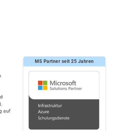
MS Partner seit 25 Jahren
e
id
).
g auf