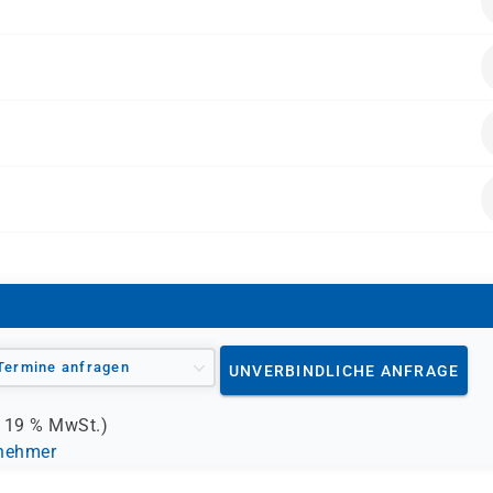
ende Vorkenntnisse mitbringen:
r über Clouddienste und Microsoft Azure erfahren möchten.
alten.
Termine anfragen
UNVERBINDLICHE ANFRAGE
.
19 %
MwSt.)
lnehmer