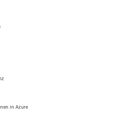
s
nz
onen in Azure