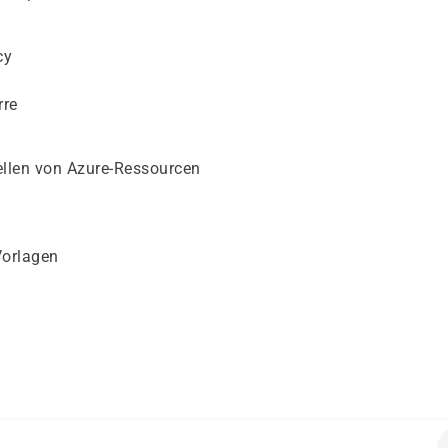
cy
rre
ellen von Azure-Ressourcen
orlagen