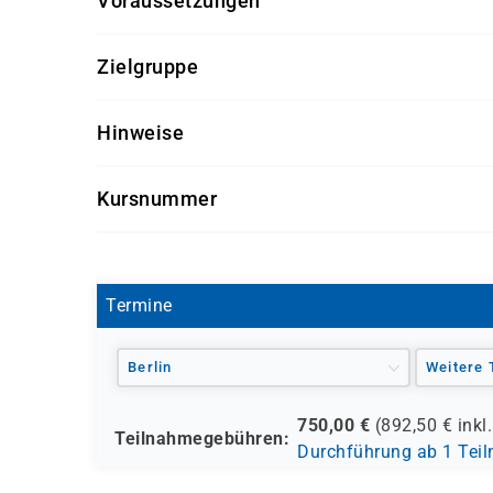
Voraussetzungen
Für diesen Kurs sollten die Kursteilnehmer folg
Zielgruppe
allgemeine IT-Kenntnisse
Dieser Kurs richtet sich an Teilnehmer, die meh
Hinweise
Getränke und Snacks sind im Seminarpreis enth
Kursnummer
AZ-900
Termine
Berlin
Weitere 
750,00
€
(
892,50
€ inkl
Teilnahmegebühren:
Durchführung ab 1 Tei