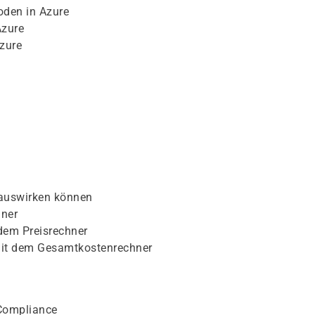
oden in Azure
Azure
zure
e auswirken können
hner
dem Preisrechner
mit dem Gesamtkostenrechner
 Compliance