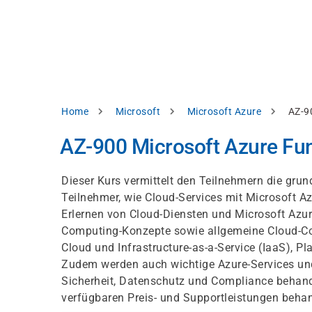
Direkt
alysieren,
zum
Inhalt
rbessern
d
levante
halte
zuzeigen.
Pfadnavigation
Home
Microsoft
Microsoft Azure
AZ-9
Alles
AZ-900 Microsoft Azure Fu
akzeptieren
Einstellungen
Dieser Kurs vermittelt den Teilnehmern die gru
Teilnehmer, wie Cloud-Services mit Microsoft Az
Ablehnen
Erlernen von Cloud-Diensten und Microsoft Azu
Computing-Konzepte sowie allgemeine Cloud-Com
Cloud und Infrastructure-as-a-Service (IaaS), P
ressum
Datenschutzhinweis
Zudem werden auch wichtige Azure-Services und
Sicherheit, Datenschutz und Compliance behand
verfügbaren Preis- und Supportleistungen behan