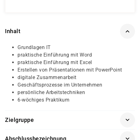
Inhalt
Grundlagen IT
praktische Einführung mit Word
praktische Einführung mit Excel
Erstellen von Präsentationen mit PowerPoint
digitale Zusammenarbeit
Geschäftsprozesse im Unternehmen
persönliche Arbeitstechniken
6-wöchiges Praktikum
Zielgruppe
Arbeitssuchende mit Berufserfahrung, auch
Abschlussbezeichnung
Quereinsteiger, die eine Bürotätigkeit und / oder