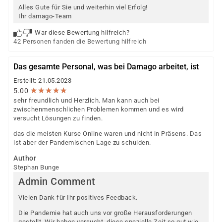
Alles Gute für Sie und weiterhin viel Erfolg!
Ihr damago-Team
War diese Bewertung hilfreich?
42 Personen fanden die Bewertung hilfreich
Das gesamte Personal, was bei Damago arbeitet, ist
Erstellt: 21.05.2023
★
★
★
★
★
★
★
★
★
★
5.00
sehr freundlich und Herzlich. Man kann auch bei
zwischenmenschlichen Problemen kommen und es wird
versucht Lösungen zu finden.
das die meisten Kurse Online waren und nicht in Präsens. Das
ist aber der Pandemischen Lage zu schulden.
Author
Stephan Bunge
Admin Comment
Vielen Dank für Ihr positives Feedback.
Die Pandemie hat auch uns vor große Herausforderungen
gestellt. Wir haben versucht, diese spezielle Zeit so gut wie