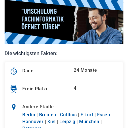
Die wichtigsten Fakten:
24 Monate
Dauer
4
Freie Plätze
Andere Städte
Berlin
|
Bremen
|
Cottbus
|
Erfurt
|
Essen
|
Hannover
|
Kiel
|
Leipzig
|
München
|