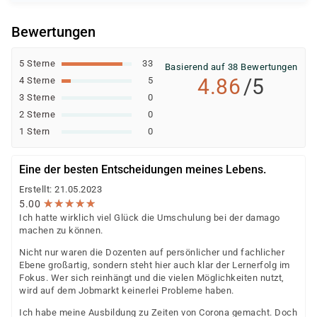
entscheidet der jeweilige Kostenträger nach einer
individuellen Prüfung Ihrer persönlichen
Bewertungen
Voraussetzungen und Förderfähigkeit.
5 Sterne
33
Basierend auf 38 Bewertungen
4.86
/5
4 Sterne
5
3 Sterne
0
2 Sterne
0
1 Stern
0
Eine der besten Entscheidungen meines Lebens.
Erstellt: 21.05.2023
★
★
★
★
★
★
★
★
★
★
5.00
Ich hatte wirklich viel Glück die Umschulung bei der damago
machen zu können.
Nicht nur waren die Dozenten auf persönlicher und fachlicher
Ebene großartig, sondern steht hier auch klar der Lernerfolg im
Fokus. Wer sich reinhängt und die vielen Möglichkeiten nutzt,
wird auf dem Jobmarkt keinerlei Probleme haben.
Ich habe meine Ausbildung zu Zeiten von Corona gemacht. Doch