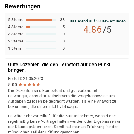
individuellen Prüfung Ihrer persönlichen
Bewertungen
Voraussetzungen und Förderfähigkeit.
5 Sterne
33
Basierend auf 38 Bewertungen
4.86
/5
4 Sterne
5
3 Sterne
0
2 Sterne
0
1 Stern
0
Gute Dozenten, die den Lernstoff auf den Punkt
bringen.
Erstellt: 21.05.2023
★
★
★
★
★
★
★
★
★
★
5.00
Die Dozenten sind kompetent und gut vorbereitet.
Es war gut, dass den Teilnehmern die Vorgehensweise um
Aufgaben zu lösen beigebracht wurden, als eine Antwort zu
bekommen, die einem nicht viel sagte.
Es wäre sehr vorteilhaft für die Kursteilnehmer, wenn diese
regelmäßig kurze Vorträge halten würden oder Ergebnisse vor
der Klasse präsentieren. Somit hat man an Erfahrung für den
mündlichen Teil der Prüfung gewonnen.