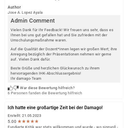
Author
Jose A. Lopez Ayala
Admin Comment
Vielen Dank für Ihr Feedback! Wir freuen uns sehr, dass es
Ihnen bei uns gut gefallen hat und Sie zufrieden mit der
Umschulungsmaßnahme waren.
Auf die Qualität der Dozent*innen legen wir großen Wert; ihre
Anregung bezüglich der Präsentationen nehmen wir gerne
auf. Vielen Dank dafür.
Beste Grüße und herzlichen Glückwunsch zu ihrem
hervorragenden IHK-Abschlussergebnis!
Ihr damago-Team
War diese Bewertung hilfreich?
6 Personen fanden die Bewertung hilfreich
Ich hatte eine großartige Zeit bei der Damago!
Erstellt: 21.05.2023
★
★
★
★
★
★
★
★
★
★
5.00
Fundierte Kritik war stets willkommen und wurde - wo sinnvoll -