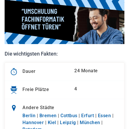
Die wichtigsten Fakten:
24 Monate
Dauer
4
Freie Plätze
Andere Städte
Berlin
|
Bremen
|
Cottbus
|
Erfurt
|
Essen
|
Hannover
|
Kiel
|
Leipzig
|
München
|