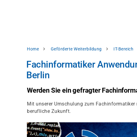
Direkt
alysieren,
zum
Inhalt
rbessern
d
levante
halte
zuzeigen.
Pfadnavigation
Home
Geförderte Weiterbildung
IT-Bereich
Alles
Fachinformatiker Anwendun
akzeptieren
Berlin
Einstellungen
Ablehnen
Werden Sie ein gefragter Fachinforma
Mit unserer Umschulung zum Fachinformatiker mi
ressum
Datenschutzhinweis
berufliche Zukunft.