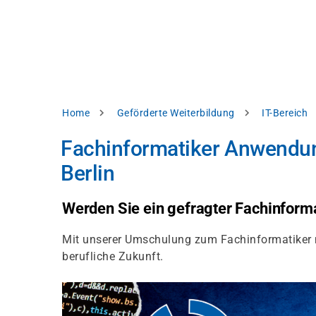
Direkt
alysieren,
zum
Inhalt
rbessern
d
levante
halte
zuzeigen.
Pfadnavigation
Home
Geförderte Weiterbildung
IT-Bereich
Alles
Fachinformatiker Anwendun
akzeptieren
Berlin
Einstellungen
Ablehnen
Werden Sie ein gefragter Fachinforma
Mit unserer Umschulung zum Fachinformatiker mi
ressum
Datenschutzhinweis
berufliche Zukunft.