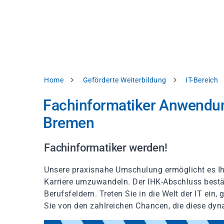
Direkt
alysieren,
zum
Inhalt
rbessern
d
levante
halte
zuzeigen.
Pfadnavigation
Home
Geförderte Weiterbildung
IT-Bereich
Alles
Fachinformatiker Anwendun
akzeptieren
Bremen
Einstellungen
Ablehnen
Fachinformatiker werden!
Unsere praxisnahe Umschulung ermöglicht es Ihn
ressum
Datenschutzhinweis
Karriere umzuwandeln. Der IHK-Abschluss bestät
Berufsfeldern. Treten Sie in die Welt der IT ein
Sie von den zahlreichen Chancen, die diese dyn