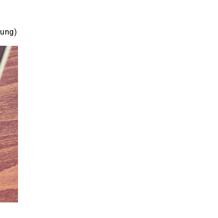
rung)