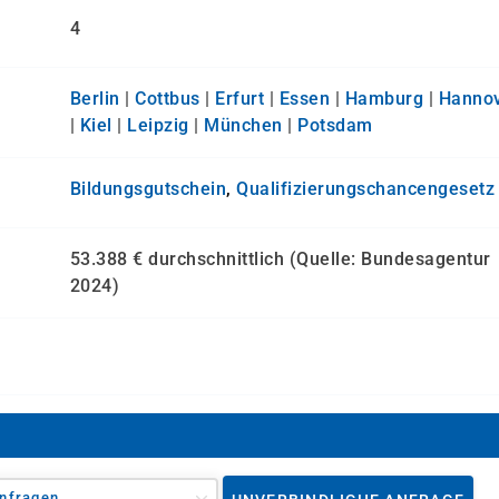
4
Berlin
|
Cottbus
|
Erfurt
|
Essen
|
Hamburg
|
Hanno
|
Kiel
|
Leipzig
|
München
|
Potsdam
Bildungsgutschein
,
Qualifizierungs­chancen­gesetz
53.388 € durchschnittlich (Quelle: Bundesagentur
2024)
nfragen