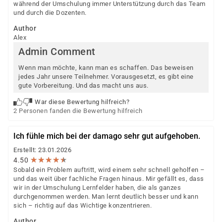
während der Umschulung immer Unterstützung durch das Team
und durch die Dozenten.
Author
Alex
Admin Comment
Wenn man möchte, kann man es schaffen. Das beweisen
jedes Jahr unsere Teilnehmer. Vorausgesetzt, es gibt eine
gute Vorbereitung. Und das macht uns aus.
War diese Bewertung hilfreich?
2 Personen fanden die Bewertung hilfreich
Ich fühle mich bei der damago sehr gut aufgehoben.
Erstellt: 23.01.2026
★
★
★
★
★
★
★
★
★
★
4.50
Sobald ein Problem auftritt, wird einem sehr schnell geholfen –
und das weit über fachliche Fragen hinaus. Mir gefällt es, dass
wir in der Umschulung Lernfelder haben, die als ganzes
durchgenommen werden. Man lernt deutlich besser und kann
sich – richtig auf das Wichtige konzentrieren.
Author