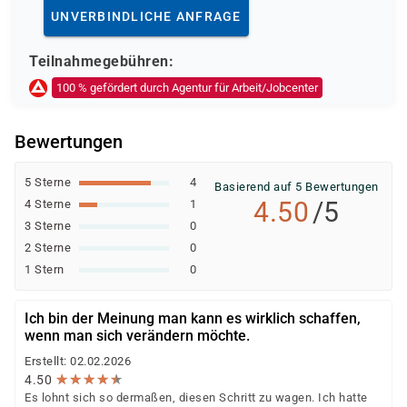
Deutsche Rentenversicherung
UNVERBINDLICHE ANFRAGE
Europäischer Sozialfonds (ESF)
Weitere öffentliche oder private Kostenträger
Teilnahmegebühren:
Ob eine Förderung oder Kostenübernahme möglich ist,
100 % gefördert durch Agentur für Arbeit/Jobcenter
entscheidet der jeweilige Kostenträger nach einer
individuellen Prüfung Ihrer persönlichen
Bewertungen
Voraussetzungen und Förderfähigkeit.
5 Sterne
4
Basierend auf 5 Bewertungen
4.50
/5
4 Sterne
1
3 Sterne
0
2 Sterne
0
1 Stern
0
Ich bin der Meinung man kann es wirklich schaffen,
wenn man sich verändern möchte.
Erstellt: 02.02.2026
★
★
★
★
★
★
★
★
★
★
4.50
Es lohnt sich so dermaßen, diesen Schritt zu wagen. Ich hatte