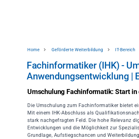
Direkt
alysieren,
zum
Inhalt
rbessern
d
levante
halte
zuzeigen.
Pfadnavigation
Home
Geförderte Weiterbildung
IT-Bereich
Alles
Fachinformatiker (IHK) - U
akzeptieren
Anwendungsentwicklung | 
Einstellungen
Ablehnen
Umschulung Fachinformatik: Start in 
Die Umschulung zum Fachinformatiker bietet ein
ressum
Datenschutzhinweis
Mit einem IHK-Abschluss als Qualifikationsnachw
stark nachgefragten Feld. Die hohe Relevanz d
Entwicklungen und die Möglichkeit zur Speziali
Grundlage, Aufstiegschancen und Weiterbildung