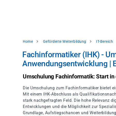
Direkt
alysieren,
zum
Inhalt
rbessern
d
levante
halte
zuzeigen.
Pfadnavigation
Home
Geförderte Weiterbildung
IT-Bereich
Alles
Fachinformatiker (IHK) - U
akzeptieren
Anwendungsentwicklung | 
Einstellungen
Ablehnen
Umschulung Fachinformatik: Start in 
Die Umschulung zum Fachinformatiker bietet ein
ressum
Datenschutzhinweis
Mit einem IHK-Abschluss als Qualifikationsnachw
stark nachgefragten Feld. Die hohe Relevanz d
Entwicklungen und die Möglichkeit zur Speziali
Grundlage, Aufstiegschancen und Weiterbildung