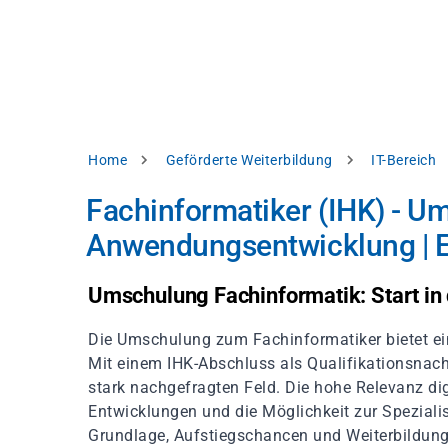
Direkt
alysieren,
zum
Inhalt
rbessern
d
levante
halte
zuzeigen.
Pfadnavigation
Home
Geförderte Weiterbildung
IT-Bereich
Alles
Fachinformatiker (IHK) - U
akzeptieren
Anwendungsentwicklung | 
Einstellungen
Ablehnen
Umschulung Fachinformatik: Start in 
Die Umschulung zum Fachinformatiker bietet ein
ressum
Datenschutzhinweis
Mit einem IHK-Abschluss als Qualifikationsnachw
stark nachgefragten Feld. Die hohe Relevanz d
Entwicklungen und die Möglichkeit zur Speziali
Grundlage, Aufstiegschancen und Weiterbildung