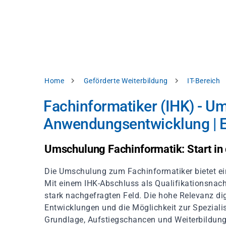
Direkt
alysieren,
zum
Inhalt
rbessern
d
levante
halte
zuzeigen.
Pfadnavigation
Home
Geförderte Weiterbildung
IT-Bereich
Alles
Fachinformatiker (IHK) - U
akzeptieren
Anwendungsentwicklung | 
Einstellungen
Ablehnen
Umschulung Fachinformatik: Start in 
Die Umschulung zum Fachinformatiker bietet ein
ressum
Datenschutzhinweis
Mit einem IHK-Abschluss als Qualifikationsnachw
stark nachgefragten Feld. Die hohe Relevanz d
Entwicklungen und die Möglichkeit zur Speziali
Grundlage, Aufstiegschancen und Weiterbildung