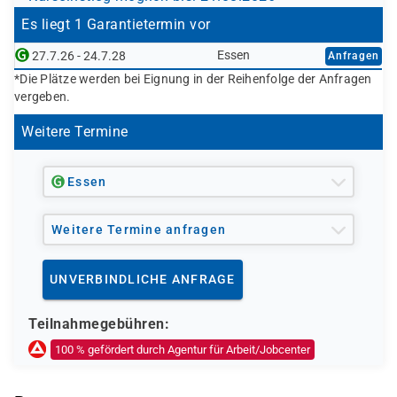
Deutsche Rentenversicherung
Objektorientiertes Design (OOD),
Europäischer Sozialfond (ESF)
Es liegt 1 Garantietermin vor
Objektorientierte Programmierung (OOP)
Interaktive Webanwendungen:
Essen
27.7.26 - 24.7.28
Anfragen
oder anderer Kostenträger ist bei Eignung möglich
HTML, CSS, PHP, Javascript, XML
*Die Plätze werden bei Eignung in der Reihenfolge der Anfragen
vergeben.
Moderne Datenbanksysteme:
Microsoft SQL, Oracle DB
Weitere Termine
Qualitätsmanagement und Testverfahren
Durchführung praxisorientierter Projekte von der
Planung bis zur Durchführung mit begleitendem
Essen
Dozenten
zusätzliche Module:
Weitere Termine anfragen
Microsoft SharePoint Server, Exchange
Server, ITIL
UNVERBINDLICHE ANFRAGE
Mögliche Zertifizierungen:
OCA Database, Linux, ITIL Foundation
Teilnahmegebühren:
100 % gefördert durch Agentur für Arbeit/Jobcenter