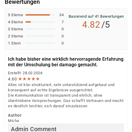
Bewertungen
5 Sterne
34
Basierend auf 41 Bewertungen
4.82
/5
4 Sterne
7
3 Sterne
0
2 Sterne
0
1 Stern
0
Ich habe bisher eine wirklich hervorragende Erfahrung
mit der Umschulung bei damago gemacht.
Erstellt: 28.02.2026
★
★
★
★
★
★
★
★
★
★
4.60
Alles ist klar strukturiert, sehr unterstützend aufgebaut und
konsequent auf echte Ergebnisse ausgerichtet.
Die Kommunikation ist transparent und ehrlich, ohne
übertriebene Versprechungen. Das schafft Vertrauen und macht
es deutlich leichter, sich darauf einzulassen.
Author
Micha
Admin Comment