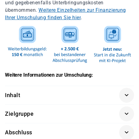
und gegebenenfalls Unterbringungskosten
übernommen.
Weitere Einzelheiten zur Finanzierung
Ihrer Umschulung finden Sie hier
.
Weitere Informationen zur Umschulung:
Inhalt
Grundlagen der IT
Zielgruppe
Grundlagen der Programmierung
Quereinsteiger mit IT-Kenntnissen oder
Grundlagen der Webprogrammierung
Abschluss
Arbeitssuchende mit abgeschlossener Ausbildung, die
Grundlagen von Datenbanken