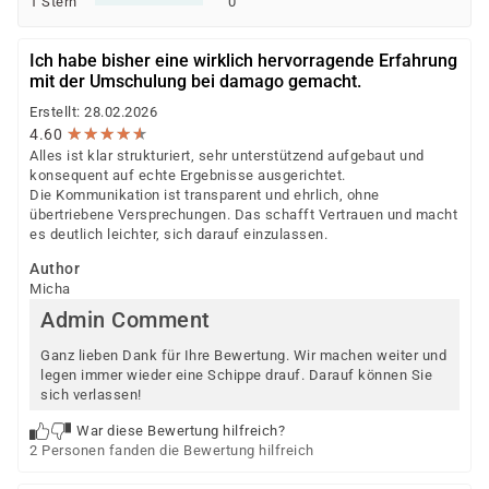
1 Stern
0
Ich habe bisher eine wirklich hervorragende Erfahrung
mit der Umschulung bei damago gemacht.
Erstellt: 28.02.2026
★
★
★
★
★
★
★
★
★
★
4.60
Alles ist klar strukturiert, sehr unterstützend aufgebaut und
konsequent auf echte Ergebnisse ausgerichtet.
Die Kommunikation ist transparent und ehrlich, ohne
übertriebene Versprechungen. Das schafft Vertrauen und macht
es deutlich leichter, sich darauf einzulassen.
Author
Micha
Admin Comment
Ganz lieben Dank für Ihre Bewertung. Wir machen weiter und
legen immer wieder eine Schippe drauf. Darauf können Sie
sich verlassen!
War diese Bewertung hilfreich?
2 Personen fanden die Bewertung hilfreich