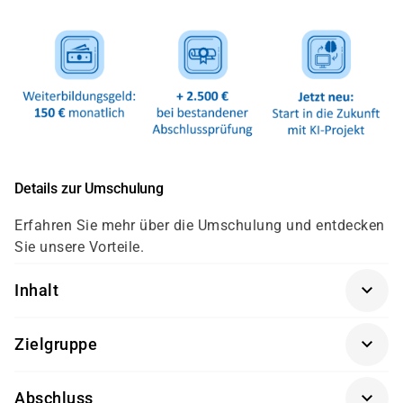
Details zur Umschulung
Erfahren Sie mehr über die Umschulung und entdecken
Sie unsere Vorteile.
Inhalt
Die Umschulung zum Fachinformatiker in der
Zielgruppe
Fachrichtung Systemintegration gliedert sich nach der
neuen Verordnung auf die folgenden Lernfelder auf:
Quereinsteiger mit IT-Kenntnissen oder
Abschluss
Arbeitssuchende mit abgeschlossener Ausbildung, die
Lernfeld 1: Das Unternehmen und die eigene Rolle im