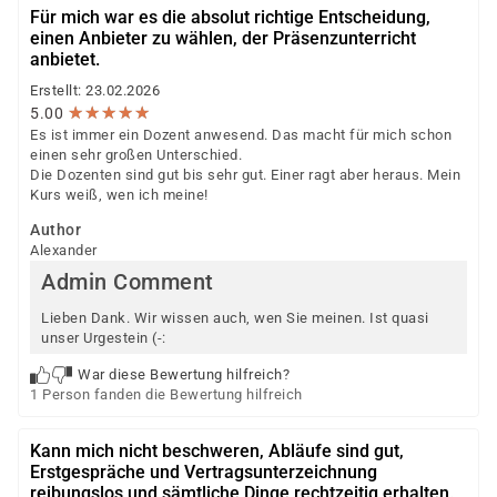
Für mich war es die absolut richtige Entscheidung,
einen Anbieter zu wählen, der Präsenzunterricht
anbietet.
Erstellt: 23.02.2026
★
★
★
★
★
★
★
★
★
★
5.00
Es ist immer ein Dozent anwesend. Das macht für mich schon
einen sehr großen Unterschied.
Die Dozenten sind gut bis sehr gut. Einer ragt aber heraus. Mein
Kurs weiß, wen ich meine!
Author
Alexander
Admin Comment
Lieben Dank. Wir wissen auch, wen Sie meinen. Ist quasi
unser Urgestein (-:
War diese Bewertung hilfreich?
1 Person fanden die Bewertung hilfreich
Kann mich nicht beschweren, Abläufe sind gut,
Erstgespräche und Vertragsunterzeichnung
reibungslos und sämtliche Dinge rechtzeitig erhalten.