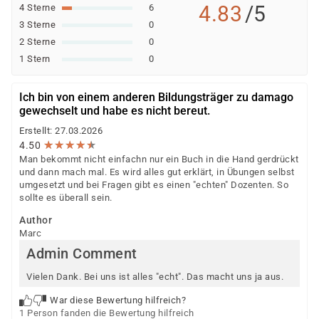
4.83
/5
4 Sterne
6
3 Sterne
0
2 Sterne
0
1 Stern
0
Ich bin von einem anderen Bildungsträger zu damago
gewechselt und habe es nicht bereut.
Erstellt: 27.03.2026
★
★
★
★
★
★
★
★
★
★
4.50
Man bekommt nicht einfachn nur ein Buch in die Hand gerdrückt
und dann mach mal. Es wird alles gut erklärt, in Übungen selbst
umgesetzt und bei Fragen gibt es einen "echten" Dozenten. So
sollte es überall sein.
Author
Marc
Admin Comment
Vielen Dank. Bei uns ist alles "echt". Das macht uns ja aus.
War diese Bewertung hilfreich?
1 Person fanden die Bewertung hilfreich