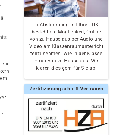
,
für
In Abstimmung mit Ihrer IHK
besteht die Möglichkeit, Online
itt
von zu Hause aus per Audio und
Video am Klassenraumunterricht
teilzunehmen. Wie in der Klasse
– nur von zu Hause aus. Wir
 neue
klären dies gern für Sie ab.
kern
inem
Zertifizierung schafft Vertrauen
ker
n.