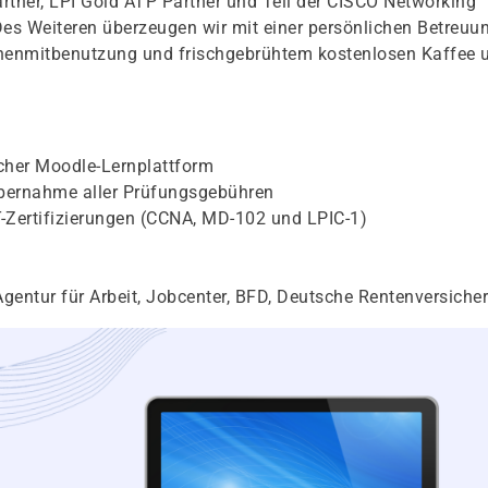
Partner, LPI Gold ATP Partner und Teil der CISCO Networking
Des Weiteren überzeugen wir mit einer persönlichen Betreuu
chenmitbenutzung und frischgebrühtem kostenlosen Kaffee 
icher Moodle-Lernplattform
bernahme aller Prüfungsgebühren
IT-Zertifizierungen (CCNA, MD-102 und LPIC-1)
gentur für Arbeit, Jobcenter, BFD, Deutsche Rentenversiche