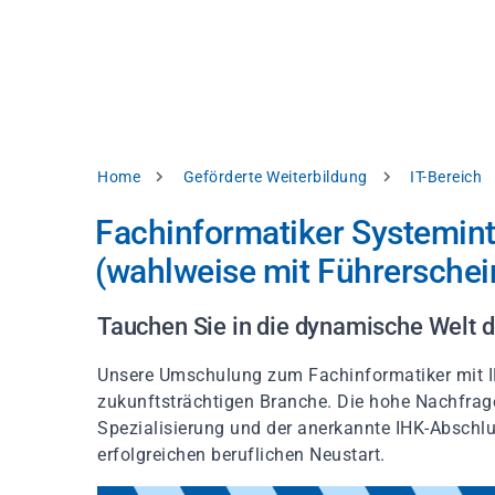
Direkt
alysieren,
zum
Inhalt
rbessern
d
levante
halte
zuzeigen.
Pfadnavigation
Home
Geförderte Weiterbildung
IT-Bereich
Alles
Fachinformatiker Systemin
akzeptieren
(wahlweise mit Führerschein
Einstellungen
Ablehnen
Tauchen Sie in die dynamische Welt d
Unsere Umschulung zum Fachinformatiker mit IH
ressum
Datenschutzhinweis
zukunftsträchtigen Branche. Die hohe Nachfrage 
Spezialisierung und der anerkannte IHK-Abschl
erfolgreichen beruflichen Neustart.