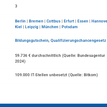
3
Berlin
|
Bremen
|
Cottbus
|
Erfurt
|
Essen
|
Hannove
Kiel
|
Leipzig
|
München
|
Potsdam
Bildungsgutschein
,
Qualifizierungs­chancen­gesetz
59.736 € durchschnittlich (Quelle: Bundesagentur
2024)
109.000 IT-Stellen unbesetzt (Quelle: Bitkom)