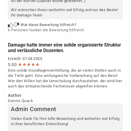
An der Kaffee-Qualität wurde gearbeitet ;)
Wir wünschen Ihnen weiterhin viel Erfolg und nur das Beste!
Ihr damago-Team
War diese Bewertung hilfreich?
6 Personen fanden die Bewertung hilfreich
Damago hatte immer eine solide organisierte Struktur
und verlässliche Dozenten.
Erstellt: 07.04.2025
★
★
★
★
★
★
★
★
★
★
5.00
Eine solide Grundlagenvermittlung, die an vielen Stellen auch in
die Tiefe geht. Eine umfangreiche Vorbereitung auf den Beruf.
Wer den Willen hat die Umschulung durchzuziehen, der wird hier
auch das entsprechende Fachwissen abgreifen können.
Author
Dennis Quack
Admin Comment
Vielen Dank für Ihre tolle Bewertung und weiterhin viel Erfolg
in ihrer beruflichen Entwicklung!