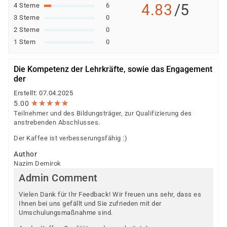
4.83
/5
4 Sterne
6
3 Sterne
0
2 Sterne
0
1 Stern
0
Die Kompetenz der Lehrkräfte, sowie das Engagement
der
Erstellt: 07.04.2025
★
★
★
★
★
★
★
★
★
★
5.00
Teilnehmer und des Bildungsträger, zur Qualifizierung des
anstrebenden Abschlusses.
Der Kaffee ist verbesserungsfähig :)
Author
Nazim Demirok
Admin Comment
Vielen Dank für Ihr Feedback! Wir freuen uns sehr, dass es
Ihnen bei uns gefällt und Sie zufrieden mit der
Umschulungsmaßnahme sind.