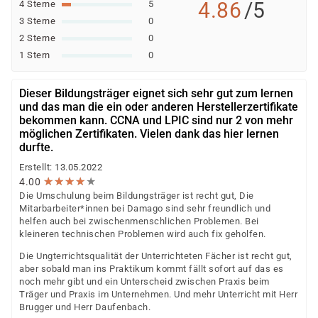
4.86
/5
4 Sterne
5
3 Sterne
0
2 Sterne
0
1 Stern
0
Dieser Bildungsträger eignet sich sehr gut zum lernen
und das man die ein oder anderen Herstellerzertifikate
bekommen kann. CCNA und LPIC sind nur 2 von mehr
möglichen Zertifikaten. Vielen dank das hier lernen
durfte.
Erstellt: 13.05.2022
★
★
★
★
★
★
★
★
★
★
4.00
Die Umschulung beim Bildungsträger ist recht gut, Die
Mitarbarbeiter*innen bei Damago sind sehr freundlich und
helfen auch bei zwischenmenschlichen Problemen. Bei
kleineren technischen Problemen wird auch fix geholfen.
Die Ungterrichtsqualität der Unterrichteten Fächer ist recht gut,
aber sobald man ins Praktikum kommt fällt sofort auf das es
noch mehr gibt und ein Unterscheid zwischen Praxis beim
Träger und Praxis im Unternehmen. Und mehr Unterricht mit Herr
Brugger und Herr Daufenbach.