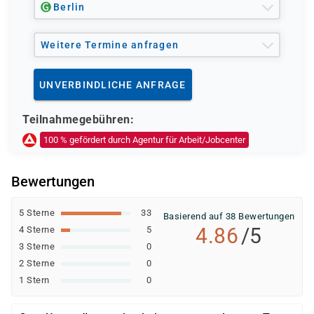
Berlin
Ob eine Förderung oder Kostenübernahme möglich ist,
entscheidet der jeweilige Kostenträger nach einer
Weitere Termine anfragen
individuellen Prüfung Ihrer persönlichen
Voraussetzungen und Förderfähigkeit.
UNVERBINDLICHE ANFRAGE
Teilnahmegebühren:
100 % gefördert durch Agentur für Arbeit/Jobcenter
Bewertungen
5 Sterne
33
Basierend auf 38 Bewertungen
4.86
/5
4 Sterne
5
3 Sterne
0
2 Sterne
0
1 Stern
0