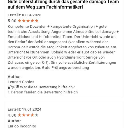
Gute Unterstützung durch das gesamte damago Team
auf dem Weg zum Fachinformatiker!
Erstellt: 07.04.2025
★
★
★
★
★
★
★
★
★
★
5.00
Kompetente Dozenten + kompetente Organisation + gute
technische Ausstattung. Angenehme Atmosphäre bei damago +
Freundliches und Hilfsbereites Team. Der Unterricht wurde an
den Bedarf der Schüler angepasst (vor allem während der
Corona Zeit wurde die Möglichkeit angeboten von zuhause am
Unterricht teilzunehmen. Sobald wieder erlaubt gab es wieder
Unterricht vor Ort oder auch Hybridunterricht (einige von
Zuhause, einge vor Ort). Sinnvolle zusätzliche Zertifizierungen
wurden angeboten. Gute Prüfungsvorbereitung
Author
Lennart Cordes
War diese Bewertung hilfreich?
1 Person fanden die Bewertung hilfreich
Erstellt: 19.01.2024
★
★
★
★
★
★
★
★
★
★
4.00
Author
Enrico Incognito