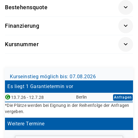
Kostenträger möglich.
Bestehensquote
Fr: 08:00 bis 14:00 Uhr
91 %
Finanzierung
Diese Weiterbildung kann – bei Vorliegen der
Kursnummer
persönlichen Voraussetzungen – durch verschiedene
Kostenträger gefördert oder vollständig finanziert
BE0302
werden. Dazu gehören unter anderem:
Agentur für Arbeit (Bildungsgutschein nach SGB II
Kurseinstieg möglich bis: 07.08.2026
oder SGB III)
Jobcenter (können eine Förderung empfehlen
Es liegt 1 Garantietermin vor
bzw. veranlassen; die Ausstellung des
Berlin
13.7.26 - 12.7.28
Anfragen
Bildungsgutscheins erfolgt durch die Agentur für
*Die Plätze werden bei Eignung in der Reihenfolge der Anfragen
Arbeit)
vergeben.
Berufsförderungsdienst (BFD) der Bundeswehr
Deutsche Rentenversicherung
Weitere Termine
Europäischer Sozialfonds (ESF)
Weitere öffentliche oder private Kostenträger