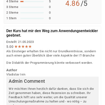
4.86
/5
4 Sterne
5
3 Sterne
0
2 Sterne
0
1 Stern
0
Der Kurs hat mir den Weg zum Anwendungsentwickler
geebnet.
Erstellt: 21.05.2023
★
★
★
★
★
★
★
★
★
★
5.00
Als Einsteiger erhalten Sie nicht nur Grundkenntnisse, sondern
auch einen guten Überblick über viele Aspekte der IT-Branche
Die Didaktik der Programmierung könnte verbessert werden.
Author
Vladislav Ivin
Admin Comment
Wir möchten Ihnen herzlich dafür danken, dass Sie sich die
Zeit genommen haben, diese Rezension zu schreiben. Ihr
Feedback hilft uns sehr weiter, um die Qualität unserer
Umschulungsmaßnahme zu halten und - wo nötig – zu