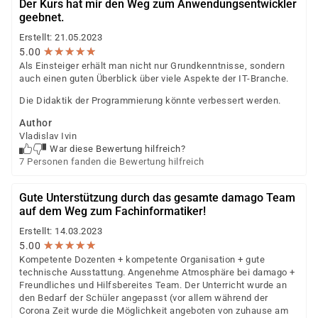
Der Kurs hat mir den Weg zum Anwendungsentwickler
geebnet.
Erstellt: 21.05.2023
★
★
★
★
★
★
★
★
★
★
5.00
Als Einsteiger erhält man nicht nur Grundkenntnisse, sondern
auch einen guten Überblick über viele Aspekte der IT-Branche.
Die Didaktik der Programmierung könnte verbessert werden.
Author
Vladislav Ivin
War diese Bewertung hilfreich?
7 Personen fanden die Bewertung hilfreich
Gute Unterstützung durch das gesamte damago Team
auf dem Weg zum Fachinformatiker!
Erstellt: 14.03.2023
★
★
★
★
★
★
★
★
★
★
5.00
Kompetente Dozenten + kompetente Organisation + gute
technische Ausstattung. Angenehme Atmosphäre bei damago +
Freundliches und Hilfsbereites Team. Der Unterricht wurde an
den Bedarf der Schüler angepasst (vor allem während der
Corona Zeit wurde die Möglichkeit angeboten von zuhause am