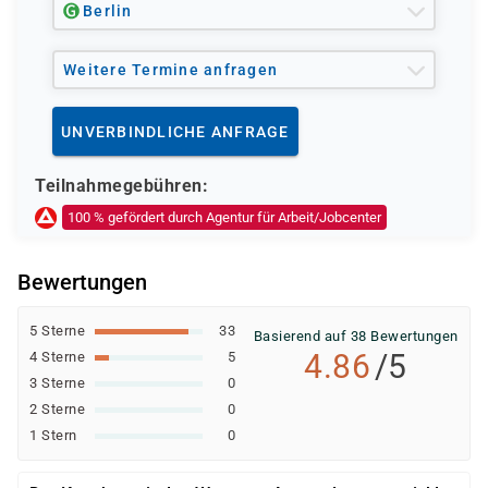
Berlin
Ob eine Förderung oder Kostenübernahme möglich ist,
entscheidet der jeweilige Kostenträger nach einer
Weitere Termine anfragen
individuellen Prüfung Ihrer persönlichen
Voraussetzungen und Förderfähigkeit.
UNVERBINDLICHE ANFRAGE
Teilnahmegebühren:
100 % gefördert durch Agentur für Arbeit/Jobcenter
Bewertungen
5 Sterne
33
Basierend auf 38 Bewertungen
4.86
/5
4 Sterne
5
3 Sterne
0
2 Sterne
0
1 Stern
0