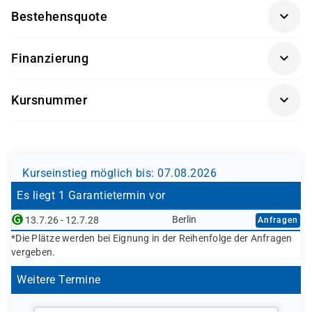
Kostenträger möglich.
Bestehensquote
Fr: 08:00 bis 14:00 Uhr
91 %
Finanzierung
Diese Weiterbildung kann – bei Vorliegen der
Kursnummer
persönlichen Voraussetzungen – durch verschiedene
Kostenträger gefördert oder vollständig finanziert
BE0302
werden. Dazu gehören unter anderem:
Agentur für Arbeit (Bildungsgutschein nach SGB II
Kurseinstieg möglich bis: 07.08.2026
oder SGB III)
Jobcenter (können eine Förderung empfehlen
Es liegt 1 Garantietermin vor
bzw. veranlassen; die Ausstellung des
Berlin
13.7.26 - 12.7.28
Anfragen
Bildungsgutscheins erfolgt durch die Agentur für
*Die Plätze werden bei Eignung in der Reihenfolge der Anfragen
Arbeit)
vergeben.
Berufsförderungsdienst (BFD) der Bundeswehr
Deutsche Rentenversicherung
Weitere Termine
Europäischer Sozialfonds (ESF)
Weitere öffentliche oder private Kostenträger