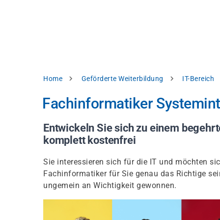
Direkt
alysieren,
zum
Inhalt
rbessern
d
levante
halte
zuzeigen.
Pfadnavigation
Home
Geförderte Weiterbildung
IT-Bereich
Alles
Fachinformatiker Systemint
akzeptieren
Einstellungen
Entwickeln Sie sich zu einem begehrte
komplett kostenfrei
Ablehnen
Sie interessieren sich für die IT und möchten 
Fachinformatiker für Sie genau das Richtige s
ressum
Datenschutzhinweis
ungemein an Wichtigkeit gewonnen.