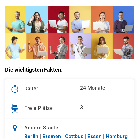
Die wichtigsten Fakten:
24 Monate
Dauer
3
Freie Plätze
Andere Städte
Berlin
|
Bremen
|
Cottbus
|
Essen
|
Hamburg