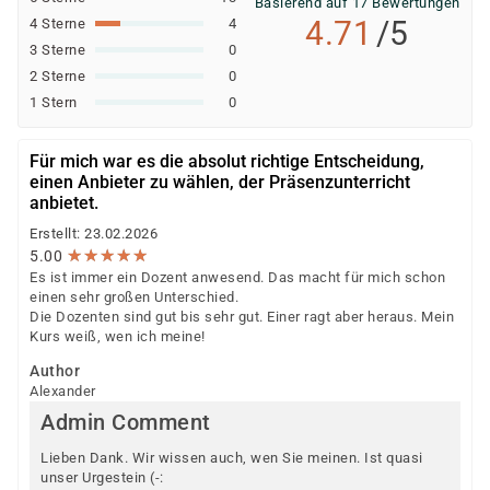
Basierend auf 17 Bewertungen
4.71
/5
4 Sterne
4
3 Sterne
0
2 Sterne
0
1 Stern
0
Für mich war es die absolut richtige Entscheidung,
einen Anbieter zu wählen, der Präsenzunterricht
anbietet.
Erstellt: 23.02.2026
★
★
★
★
★
★
★
★
★
★
5.00
Es ist immer ein Dozent anwesend. Das macht für mich schon
einen sehr großen Unterschied.
Die Dozenten sind gut bis sehr gut. Einer ragt aber heraus. Mein
Kurs weiß, wen ich meine!
Author
Alexander
Admin Comment
Lieben Dank. Wir wissen auch, wen Sie meinen. Ist quasi
unser Urgestein (-: