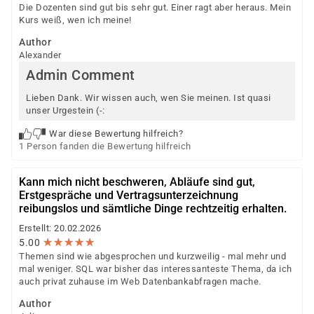
Die Dozenten sind gut bis sehr gut. Einer ragt aber heraus. Mein
Kurs weiß, wen ich meine!
Author
Alexander
Admin Comment
Lieben Dank. Wir wissen auch, wen Sie meinen. Ist quasi
unser Urgestein (-:
War diese Bewertung hilfreich?
1 Person fanden die Bewertung hilfreich
Kann mich nicht beschweren, Abläufe sind gut,
Erstgespräche und Vertragsunterzeichnung
reibungslos und sämtliche Dinge rechtzeitig erhalten.
Erstellt: 20.02.2026
★
★
★
★
★
★
★
★
★
★
5.00
Themen sind wie abgesprochen und kurzweilig - mal mehr und
mal weniger. SQL war bisher das interessanteste Thema, da ich
auch privat zuhause im Web Datenbankabfragen mache.
Author