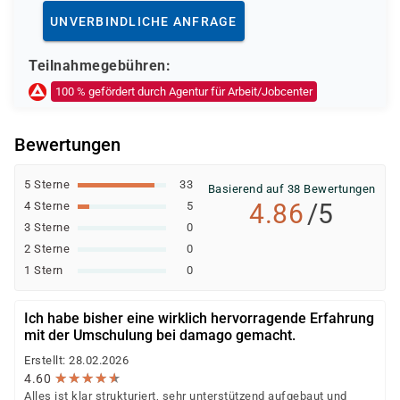
Deutsche Rentenversicherung
UNVERBINDLICHE ANFRAGE
Europäischer Sozialfonds (ESF)
Weitere öffentliche oder private Kostenträger
Teilnahmegebühren:
Ob eine Förderung oder Kostenübernahme möglich ist,
100 % gefördert durch Agentur für Arbeit/Jobcenter
entscheidet der jeweilige Kostenträger nach einer
individuellen Prüfung Ihrer persönlichen
Bewertungen
Voraussetzungen und Förderfähigkeit.
5 Sterne
33
Basierend auf 38 Bewertungen
4.86
/5
4 Sterne
5
3 Sterne
0
2 Sterne
0
1 Stern
0
Ich habe bisher eine wirklich hervorragende Erfahrung
mit der Umschulung bei damago gemacht.
Erstellt: 28.02.2026
★
★
★
★
★
★
★
★
★
★
4.60
Alles ist klar strukturiert, sehr unterstützend aufgebaut und