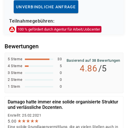
Deutsche Rentenversicherung
UNVERBINDLICHE ANFRAGE
Europäischer Sozialfonds (ESF)
Weitere öffentliche oder private Kostenträger
Teilnahmegebühren:
Ob eine Förderung oder Kostenübernahme möglich ist,
100 % gefördert durch Agentur für Arbeit/Jobcenter
entscheidet der jeweilige Kostenträger nach einer
individuellen Prüfung Ihrer persönlichen
Bewertungen
Voraussetzungen und Förderfähigkeit.
5 Sterne
33
Basierend auf 38 Bewertungen
4.86
/5
4 Sterne
5
3 Sterne
0
2 Sterne
0
1 Stern
0
Damago hatte immer eine solide organisierte Struktur
und verlässliche Dozenten.
Erstellt: 25.02.2021
★
★
★
★
★
★
★
★
★
★
5.00
Eine solide Grundlagenvermittlung, die an vielen Stellen auch in