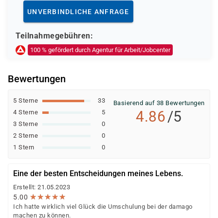
Deutsche Rentenversicherung
UNVERBINDLICHE ANFRAGE
Europäischer Sozialfonds (ESF)
Weitere öffentliche oder private Kostenträger
Teilnahmegebühren:
Ob eine Förderung oder Kostenübernahme möglich ist,
100 % gefördert durch Agentur für Arbeit/Jobcenter
entscheidet der jeweilige Kostenträger nach einer
individuellen Prüfung Ihrer persönlichen
Bewertungen
Voraussetzungen und Förderfähigkeit.
5 Sterne
33
Basierend auf 38 Bewertungen
4.86
/5
4 Sterne
5
3 Sterne
0
2 Sterne
0
1 Stern
0
Eine der besten Entscheidungen meines Lebens.
Erstellt: 21.05.2023
★
★
★
★
★
★
★
★
★
★
5.00
Ich hatte wirklich viel Glück die Umschulung bei der damago
machen zu können.