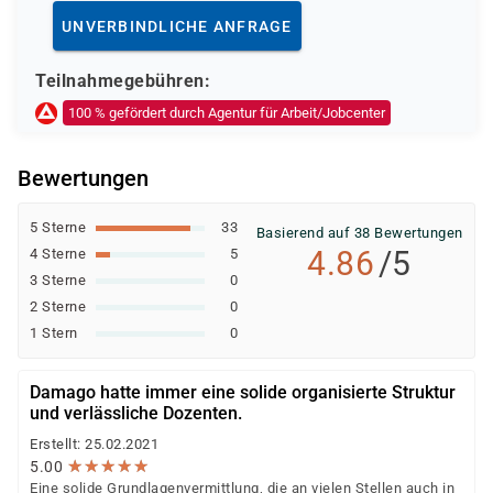
Deutsche Rentenversicherung
UNVERBINDLICHE ANFRAGE
Europäischer Sozialfonds (ESF)
Weitere öffentliche oder private Kostenträger
Teilnahmegebühren:
Ob eine Förderung oder Kostenübernahme möglich ist,
100 % gefördert durch Agentur für Arbeit/Jobcenter
entscheidet der jeweilige Kostenträger nach einer
individuellen Prüfung Ihrer persönlichen
Bewertungen
Voraussetzungen und Förderfähigkeit.
5 Sterne
33
Basierend auf 38 Bewertungen
4.86
/5
4 Sterne
5
3 Sterne
0
2 Sterne
0
1 Stern
0
Damago hatte immer eine solide organisierte Struktur
und verlässliche Dozenten.
Erstellt: 25.02.2021
★
★
★
★
★
★
★
★
★
★
5.00
Eine solide Grundlagenvermittlung, die an vielen Stellen auch in