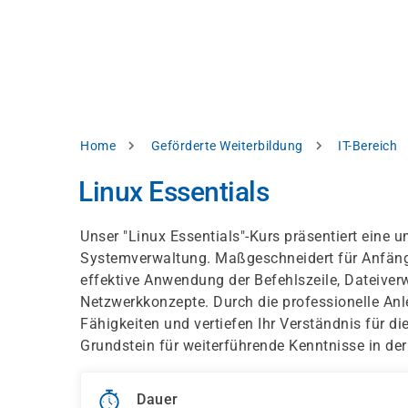
Direkt
alysieren,
zum
Inhalt
rbessern
d
levante
halte
zuzeigen.
Pfadnavigation
Home
Geförderte Weiterbildung
IT-Bereich
Alles
Linux Essentials
akzeptieren
Einstellungen
Unser "Linux Essentials"-Kurs präsentiert eine 
Systemverwaltung. Maßgeschneidert für Anfänge
Ablehnen
effektive Anwendung der Befehlszeile, Dateiver
Netzwerkkonzepte. Durch die professionelle Anle
Fähigkeiten und vertiefen Ihr Verständnis für di
ressum
Datenschutzhinweis
Grundstein für weiterführende Kenntnisse in der
Dauer