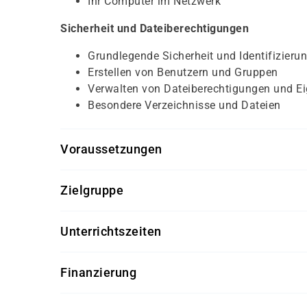
Ihr Computer im Netzwerk
Sicherheit und Dateiberechtigungen
Grundlegende Sicherheit und Identifizieru
Erstellen von Benutzern und Gruppen
Verwalten von Dateiberechtigungen und E
Besondere Verzeichnisse und Dateien
Voraussetzungen
persönliches Gespräch
Zielgruppe
abgeschlossene Berufsausbildung oder ab
IT-Bereich oder damago Eignungstest
arbeitssuchende Fachinformatiker
Unterrichtszeiten
Quereinsteiger mit IT-Kenntnissen oder Arb
08:00 - 16:00 Uhr
Finanzierung
Diese Weiterbildung kann – bei Vorliegen der 