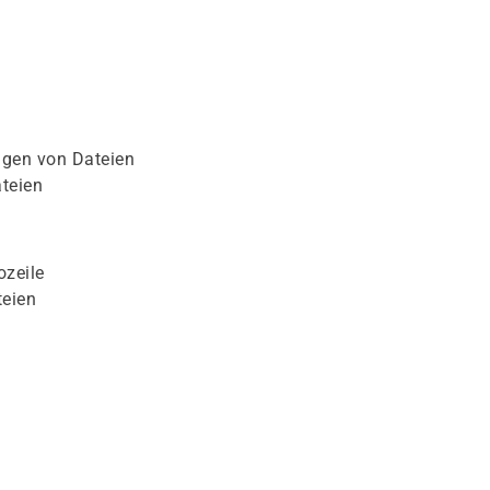
gen von Dateien
teien
ozeile
teien