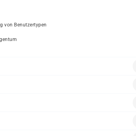
ng von Benutzertypen
igentum
geschlossenes Studium oder mind. 3 Jahre Berufserfahrun
eitssuchende, die sich im IT-Bereich weiterbilden wollen
persönlichen Voraussetzungen – durch verschiedene Kostentr