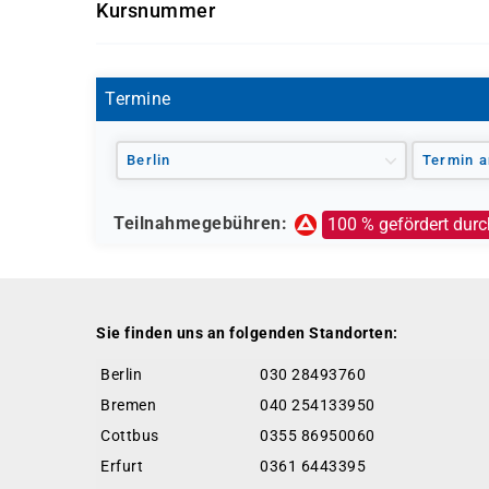
Kursnummer
gefördert oder vollständig finanziert werden. 
GW0504
Agentur für Arbeit (Bildungsgutschein nach
Jobcenter (können eine Förderung empfehl
Termine
erfolgt durch die Agentur für Arbeit)
Berufsförderungsdienst (BFD) der Bundes
Deutsche Rentenversicherung
Berlin
Termin a
Europäischer Sozialfonds (ESF)
Weitere öffentliche oder private Kostenträ
Teilnahmegebühren:
100 % gefördert durc
Ob eine Förderung oder Kostenübernahme möglich
individuellen Prüfung Ihrer persönlichen Vorau
Sie finden uns an folgenden Standorten:
Berlin
030 28493760
Bremen
040 254133950
Cottbus
0355 86950060
Erfurt
0361 6443395