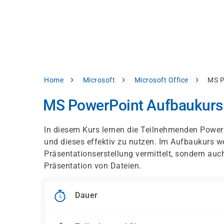
Direkt
alysieren,
zum
Inhalt
rbessern
d
levante
halte
zuzeigen.
Pfadnavigation
Home
Microsoft
Microsoft Office
MS P
Alles
MS PowerPoint Aufbaukurs
akzeptieren
Einstellungen
In diesem Kurs lernen die Teilnehmenden Power
und dieses effektiv zu nutzen. Im Aufbaukurs we
Ablehnen
Präsentationserstellung vermittelt, sondern au
Präsentation von Dateien.
ressum
Datenschutzhinweis
Dauer