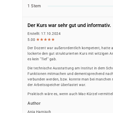
1 Stern
Der Kurs war sehr gut und informativ.
Erstellt: 17.10.2024
★
★
★
★
★
★
★
★
★
★
5.00
Der Dozent war außerordentlich kompetent, hatte a
lockerte den gut strukturierten Kurs mit witzigen
es kein "Tief" gab.
Die technische Ausstattung am Institut in dem Schu
Funktionen mitmachen und dementsprechend nache
verbunden werden, bzw. konnte man bei manchen nich
der Arbeitsspeicher überlastet war.
Praktisch wäre es, wenn auch Mac-Kürzel vermittel
Author
Anja Harnisch