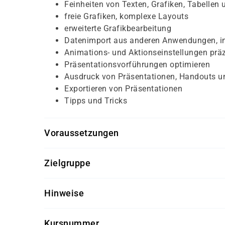
Feinheiten von Texten, Grafiken, Tabelle
freie Grafiken, komplexe Layouts
erweiterte Grafikbearbeitung
Datenimport aus anderen Anwendungen, in
Animations- und Aktionseinstellungen prä
Präsentationsvorführungen optimieren
Ausdruck von Präsentationen, Handouts u
Exportieren von Präsentationen
Tipps und Tricks
Voraussetzungen
Für diesen Kurs sollten die Kursteilnehmer folg
Zielgruppe
MS PowerPoint Grundkenntnisse
Dieser Kurs richtet sich an MS Office Anwender
Hinweise
einzusetzen und dieses effektiv zu nutzen möch
Software-Version nach Kundenwunsch
Kursnummer