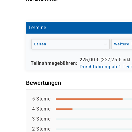
Getränke und Snacks sind im Seminarpreis
S 1130
Termine
Essen
Weitere 
275,00
€
(
327,25
€ inkl
Teilnahmegebühren:
Durchführung ab 1 Tei
Bewertungen
5 Sterne
4 Sterne
3 Sterne
2 Sterne