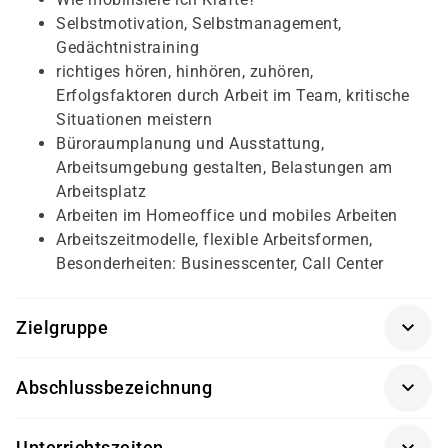
Selbstmotivation, Selbstmanagement,
Gedächtnistraining
richtiges hören, hinhören, zuhören,
Erfolgsfaktoren durch Arbeit im Team, kritische
Situationen meistern
Büroraumplanung und Ausstattung,
Arbeitsumgebung gestalten, Belastungen am
Arbeitsplatz
Arbeiten im Homeoffice und mobiles Arbeiten
Arbeitszeitmodelle, flexible Arbeitsformen,
Besonderheiten: Businesscenter, Call Center
Zielgruppe
Quereinsteiger oder Arbeitssuchende, die im Bereich
Abschlussbezeichnung
Büro oder im Finanzwesen arbeiten wollen
Trägerzertifikat von damago
Unterrichtszeiten