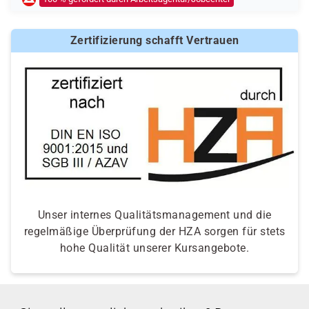
Ob eine Förderung oder Kostenübernahme möglich ist,
entscheidet der jeweilige Kostenträger nach einer
Zertifizierung schafft Vertrauen
individuellen Prüfung Ihrer persönlichen
Voraussetzungen und Förderfähigkeit.
Unser internes Qualitätsmanagement und die
regelmäßige Überprüfung der HZA sorgen für stets
hohe Qualität unserer Kursangebote.