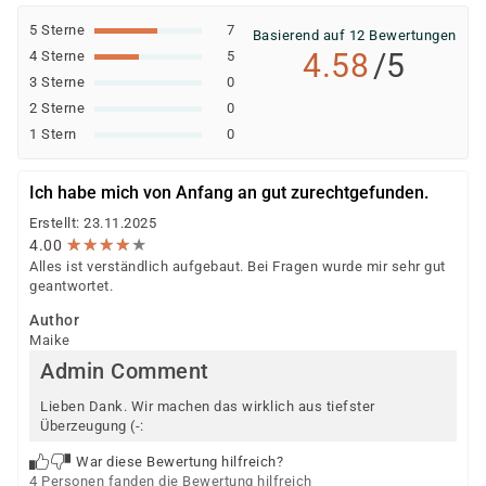
5 Sterne
7
Basierend auf 12 Bewertungen
4.58
/5
4 Sterne
5
3 Sterne
0
2 Sterne
0
1 Stern
0
Ich habe mich von Anfang an gut zurechtgefunden.
Erstellt: 23.11.2025
★
★
★
★
★
★
★
★
★
★
4.00
Alles ist verständlich aufgebaut. Bei Fragen wurde mir sehr gut
geantwortet.
Author
Maike
Admin Comment
Lieben Dank. Wir machen das wirklich aus tiefster
Überzeugung (-:
War diese Bewertung hilfreich?
4 Personen fanden die Bewertung hilfreich