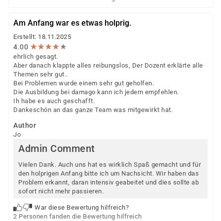
Am Anfang war es etwas holprig.
Erstellt: 18.11.2025
★
★
★
★
★
★
★
★
★
★
4.00
ehrlich gesagt.
Aber danach klappte alles reibungslos, Der Dozent erklärte alle
Themen sehr gut..
Bei Problemen wurde einem sehr gut geholfen.
Die Ausbildung bei damago kann ich jedem empfehlen.
Ih habe es auch geschafft.
Dankeschön an das ganze Team was mitgewirkt hat.
Author
Jo
Admin Comment
Vielen Dank. Auch uns hat es wirklich Spaß gemacht und für
den holprigen Anfang bitte ich um Nachsicht. Wir haben das
Problem erkannt, daran intensiv geabeitet und dies sollte ab
sofort nicht mehr passieren.
War diese Bewertung hilfreich?
2 Personen fanden die Bewertung hilfreich