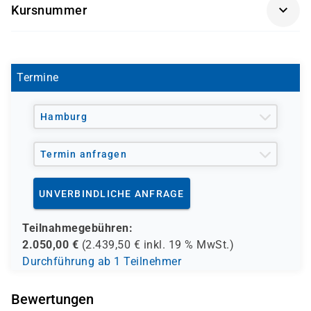
Kursnummer
mit pflegebedürftigen Menschen, die an
demenzbedingten Fähigkeitsstörungen, psychischen
P 3631
Erkrankungen oder geistigen Behinderungen erkrankt
sind, erlernen möchten.
Termine
Hamburg
Termin anfragen
UNVERBINDLICHE ANFRAGE
Teilnahmegebühren:
2.050,00
€
(
2.439,50
€ inkl.
19 %
MwSt.)
Durchführung ab 1 Teilnehmer
Bewertungen