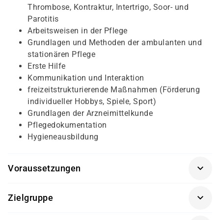
Thrombose, Kontraktur, Intertrigo, Soor- und
Parotitis
Arbeitsweisen in der Pflege
Grundlagen und Methoden der ambulanten und
stationären Pflege
Erste Hilfe
Kommunikation und Interaktion
freizeitstrukturierende Maßnahmen (Förderung
individueller Hobbys, Spiele, Sport)
Grundlagen der Arzneimittelkunde
Pflegedokumentation
Hygieneausbildung
Voraussetzungen
Für diesen Kurs sollten die
Zielgruppe
Kursteilnehmenden folgende Vorkenntnisse mitbringen:
Dieser Kurs richtet sich an Personen, die den Umgang
Eignung für die Arbeit im Pflegebereich