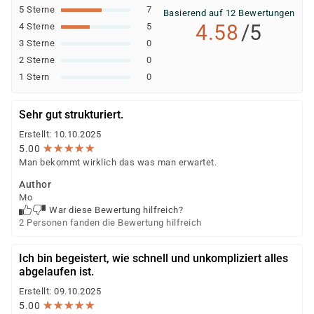
oder SGB III)
5 Sterne
7
Basierend auf 12 Bewertungen
Jobcenter (können eine Förderung empfehlen
4.58
/5
4 Sterne
5
bzw. veranlassen; die Ausstellung des
3 Sterne
0
Bildungsgutscheins erfolgt durch die Agentur für
2 Sterne
0
Arbeit)
1 Stern
0
Berufsförderungsdienst (BFD) der Bundeswehr
Deutsche Rentenversicherung
Sehr gut strukturiert.
Europäischer Sozialfonds (ESF)
Erstellt: 10.10.2025
Weitere öffentliche oder private Kostenträger
★
★
★
★
★
★
★
★
★
★
5.00
Man bekommt wirklich das was man erwartet.
Ob eine Förderung oder Kostenübernahme möglich ist,
entscheidet der jeweilige Kostenträger nach einer
Author
Mo
individuellen Prüfung Ihrer persönlichen
War diese Bewertung hilfreich?
Voraussetzungen und Förderfähigkeit.
2 Personen fanden die Bewertung hilfreich
Ich bin begeistert, wie schnell und unkompliziert alles
abgelaufen ist.
Erstellt: 09.10.2025
★
★
★
★
★
★
★
★
★
★
5.00