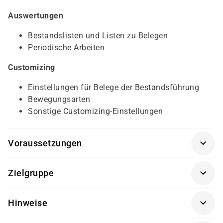
Auswertungen
Bestandslisten und Listen zu Belegen
Periodische Arbeiten
Customizing
Einstellungen für Belege der Bestandsführung
Bewegungsarten
Sonstige Customizing-Einstellungen
Voraussetzungen
Prozesse der Fremdbeschaffung
(SCM500K-AGM)
Zielgruppe
Sachbearbeiter und Führungskräfte im Bereich der
Hinweise
Materialwirtschaft (MM)
Getränke und Snacks sind im Seminarpreis enthalten.