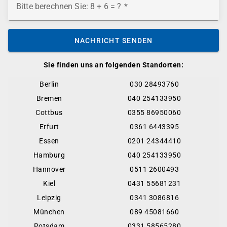
Bitte berechnen Sie: 8 + 6 = ?
NACHRICHT SENDEN
Sie finden uns an folgenden Standorten:
Berlin
030 28493760
Bremen
040 254133950
Cottbus
0355 86950060
Erfurt
0361 6443395
Essen
0201 24344410
Hamburg
040 254133950
Hannover
0511 2600493
Kiel
0431 55681231
Leipzig
0341 3086816
München
089 45081660
Potsdam
0331 58565280