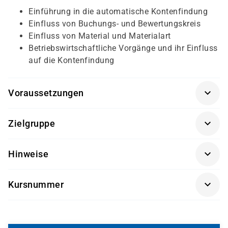
Einführung in die automatische Kontenfindung
Einfluss von Buchungs- und Bewertungskreis
Einfluss von Material und Materialart
Betriebswirtschaftliche Vorgänge und ihr Einfluss
auf die Kontenfindung
Voraussetzungen
Erforderliche Vorkenntnisse: Prozesse der
Zielgruppe
Fremdbeschaffung
(SCM500K-AGM)
, Bestandsführung
(SCM510K-AGM)
Sachbearbeiter und Führungskräfte im Bereich der
Empfohlene Vorkenntnisse: Einkauf
(SCM520K-AGM)
Hinweise
Materialwirtschaft (MM)
Getränke und Snacks sind im Seminarpreis enthalten.
Kursnummer
SCM550K-AGM